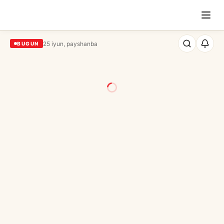
25 iyun, payshanba
BUGUN