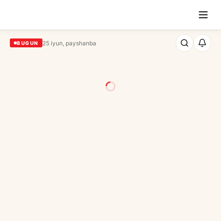
25 iyun, payshanba
BUGUN